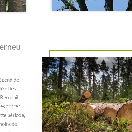
Berneuil
dépend de
é et les
 Berneuil
les arbres
tte période,
 moins de