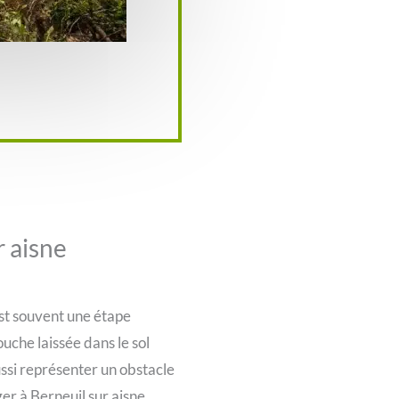
 aisne
st souvent une étape
uche laissée dans le sol
ssi représenter un obstacle
r à Berneuil sur aisne.