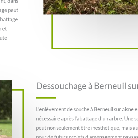
nt, dans
tage peut
abattage
n et
oute
Dessouchage à Berneuil sur
L’enlèvement de souche à Berneuil sur aisne e
nécessaire après l’abattage d’un arbre. Une so
peut non seulement être inesthétique, mais au
pour de futurs projets d’aménagement paysage