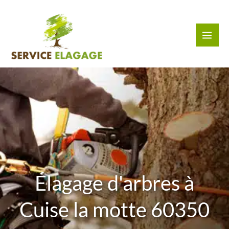
Aller
au
contenu
Élagage d'arbres à
Cuise la motte 60350