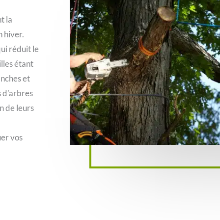
t la
 hiver.
ui réduit le
lles étant
anches et
s d’arbres
n de leurs
uer vos