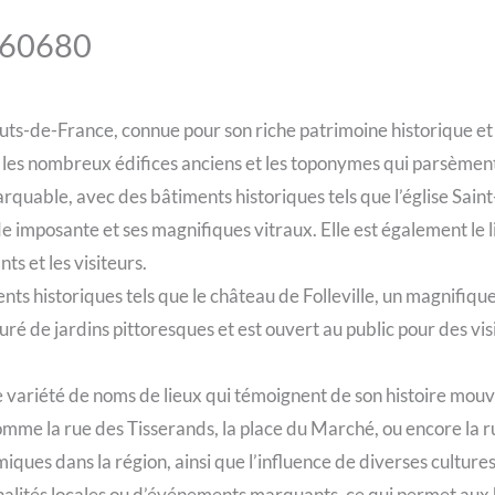
l 60680
 Hauts-de-France, connue pour son riche patrimoine historique
ns les nombreux édifices anciens et les toponymes qui parsèment 
rquable, avec des bâtiments historiques tels que l’église Saint
çade imposante et ses magnifiques vitraux. Elle est également 
nts et les visiteurs.
nts historiques tels que le château de Folleville, un magnifiq
ouré de jardins pittoresques et est ouvert au public pour des v
e variété de noms de lieux qui témoignent de son histoire m
, comme la rue des Tisserands, la place du Marché, ou encore l
ques dans la région, ainsi que l’influence de diverses cultures 
nalités locales ou d’événements marquants, ce qui permet aux h