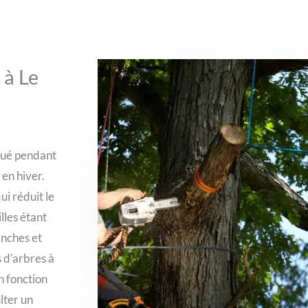
 à Le
ctué pendant
en hiver.
ui réduit le
lles étant
anches et
s d’arbres à
n fonction
lter un