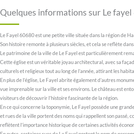
Quelques informations sur Le faye
Le Fayel 60680 est une petite ville située dans la région de
Son histoire remonte à plusieurs siècles, et cela se reflète da
Le patrimoine de la ville de Le Fayel est particulièrement rema
Cette église est un véritable joyau architectural, avec sa fa
culturels et religieux tout au long de l’année, attirant les habita
En plus de l’église, Le Fayel abrite également d’autres monume
vue imprenable sur la ville et ses environs. Le château est ent
visiteurs de découvrir l’histoire fascinante de la région.
En ce qui concerne la toponymie, Le Fayel possède une grand
et rues de la ville portent des noms qui rappellent son passé
reflètent l’importance historique de certaines activités économi
En outre, certaines rues de Le Fayel portent le nom de person