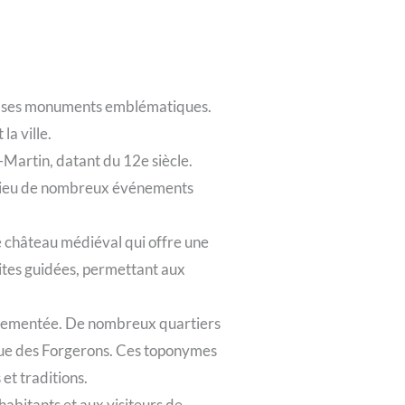
 et ses monuments emblématiques.
la ville.
-Martin, datant du 12e siècle.
le lieu de nombreux événements
ue château médiéval qui offre une
isites guidées, permettant aux
ouvementée. De nombreux quartiers
a rue des Forgerons. Ces toponymes
et traditions.
abitants et aux visiteurs de