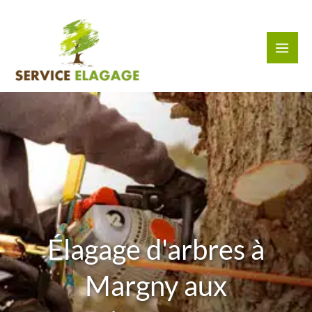
Aller
au
contenu
Élagage d'arbres à
Margny aux