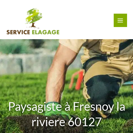
Aller
au
contenu
Paysagiste à Fresnoy la
riviere 60127