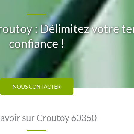
routoy : Délimitez votre te
confiance !
NOUS CONTACTER
savoir sur Croutoy 60350