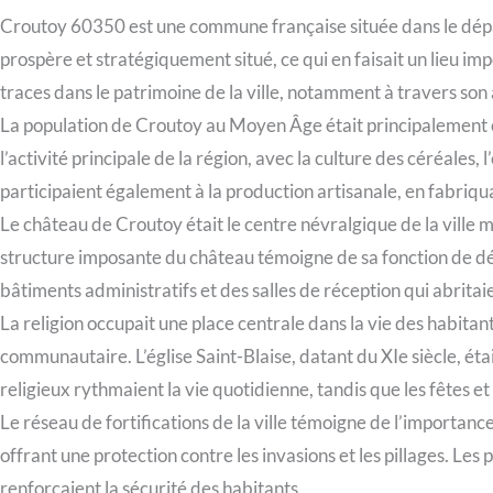
Croutoy 60350 est une commune française située dans le dépa
prospère et stratégiquement situé, ce qui en faisait un lieu 
traces dans le patrimoine de la ville, notamment à travers son a
La population de Croutoy au Moyen Âge était principalement c
l’activité principale de la région, avec la culture des céréales,
participaient également à la production artisanale, en fabriquan
Le château de Croutoy était le centre névralgique de la ville mé
structure imposante du château témoigne de sa fonction de défe
bâtiments administratifs et des salles de réception qui abritai
La religion occupait une place centrale dans la vie des habita
communautaire. L’église Saint-Blaise, datant du XIe siècle, était 
religieux rythmaient la vie quotidienne, tandis que les fêtes e
Le réseau de fortifications de la ville témoigne de l’importan
offrant une protection contre les invasions et les pillages. Les p
renforçaient la sécurité des habitants.