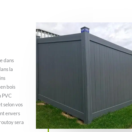
te dans
ans la
ins
 en bois
en PVC
t selon vos
ent envers
Croutoy sera