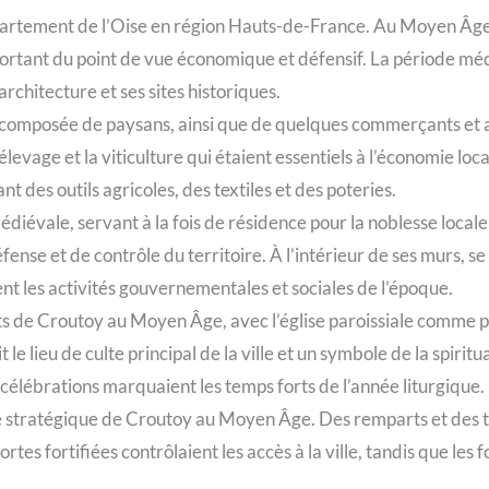
rtement de l’Oise en région Hauts-de-France. Au Moyen Âge, 
important du point de vue économique et défensif. La période m
rchitecture et ses sites historiques.
omposée de paysans, ainsi que de quelques commerçants et art
 l’élevage et la viticulture qui étaient essentiels à l’économie l
t des outils agricoles, des textiles et des poteries.
diévale, servant à la fois de résidence pour la noblesse locale e
nse et de contrôle du territoire. À l’intérieur de ses murs, s
ent les activités gouvernementales et sociales de l’époque.
nts de Croutoy au Moyen Âge, avec l’église paroissiale comme p
le lieu de culte principal de la ville et un symbole de la spiritua
t célébrations marquaient les temps forts de l’année liturgique.
ce stratégique de Croutoy au Moyen Âge. Des remparts et des to
ortes fortifiées contrôlaient les accès à la ville, tandis que les