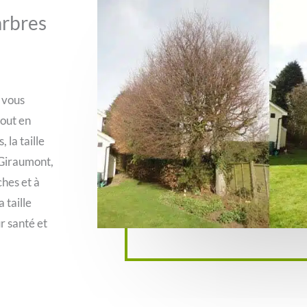
 arbres
 vous
tout en
 la taille
à Giraumont,
ches et à
 taille
r santé et