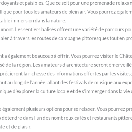
doyants et paisibles. Que ce soit pour une promenade relaxant
llique pour tous les amateurs de plein air. Vous pourrez égaleme
itable immersion dans la nature.
mont. Les sentiers balisés offrent une variété de parcours pou
aler à travers les routes de campagne pittoresques tout en pr
umont a également beaucoup à offrir. Vous pourrez visiter le Ch
é de la région. Les amateurs d’architecture seront émerveillés 
récieront la richesse des informations offertes par les visites
t au long de l’année, allant des festivals de musique aux expos
ique d’explorer la culture locale et de s’immerger dans la vie
 également plusieurs options pour se relaxer. Vous pourrez pr
 détendre dans l’un des nombreux cafés et restaurants pittores
 et de plaisir.