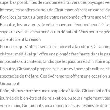
superbes possibilités de randonnée à travers des paysages ver
intense, les sentiers du bois de Giraumont offrent un cadre idy
flore locales tout au long de votre randonnée, offrant une vér
En outre, les amateurs de vélo trouveront leur bonheur à Girau
soyez un cycliste chevronné ou un débutant. Vous pourrez péd
qui entourent la région.
Pour ceux qui s’intéressent à l’histoire et à la culture, Gira
château médiéval qui offre une plongée fascinante dans le pass
imposantes du château, tandis que les passionnés d’histoire app
En outre, Giraumont propose plusieurs événements culturels tou
spectacles de théâtre. Ces événements offrent une occasion un
Giraumont.
Enfin, si vous cherchez une escapade détente, Giraumont offre
journée de bien-être et de relaxation, ou tout simplement vous
votre choix, Giraumont saura répondre à vos besoins de détente