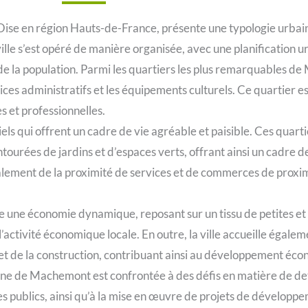
se en région Hauts-de-France, présente une typologie urbaine
ille s’est opéré de manière organisée, avec une planification ur
de la population. Parmi les quartiers les plus remarquables de
ices administratifs et les équipements culturels. Ce quartier 
 et professionnelles.
ls qui offrent un cadre de vie agréable et paisible. Ces quarti
ourées de jardins et d’espaces verts, offrant ainsi un cadre de 
alement de la proximité de services et de commerces de proximit
une économie dynamique, reposant sur un tissu de petites et 
activité économique locale. En outre, la ville accueille égalem
e et de la construction, contribuant ainsi au développement é
de Machemont est confrontée à des défis en matière de dett
ices publics, ainsi qu’à la mise en œuvre de projets de dévelop