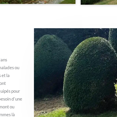
dans
 malades ou
 et la
ont
équipés pour
 besoin d’une
emont ou
sommes là