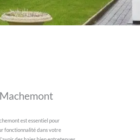
 à Machemont
achemont est essentiel pour
eur fonctionnalité dans votre
’avoir des haies bien entretenues