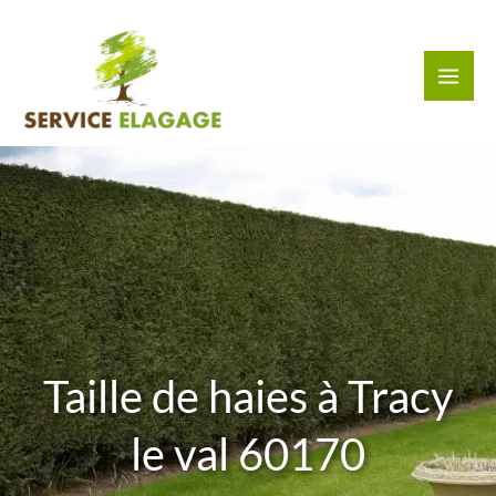
Aller
au
contenu
Taille de haies à Tracy
le val 60170