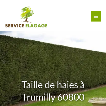
Aller
au
contenu
Taille de haies à
Trumilly 60800